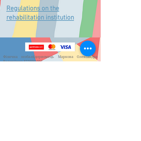
Regulations on the
rehabilitation institution
Фізична особа-підприємець Маркова Олександра
Валеріївна
3228801084
Ліцензія на медичну практику №748 від
19.04.2021
року
Payment by Visa and Mastercard is provided by the online
payment service Portmone.com. Payment security is
confirmed by the international audit of PCI DSS. Support
service: tel.
+380 (44) 2000902
,
support@portmone.com
© 2021 Center for Psychological, Physical and Speech
Development of Children "Dynamics"