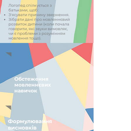
Логопед спілкується з
батьками, щоб:
З'ясувати причину звернення.
Зібрати дані про мовленнєвий
розвиток дитини (коли почала
говорити, які звуки вимовляє,
чи є проблеми з розумінням
мовлення тощо).
Обстеження
мовленнєвих
навичок
Формулювання
висновків