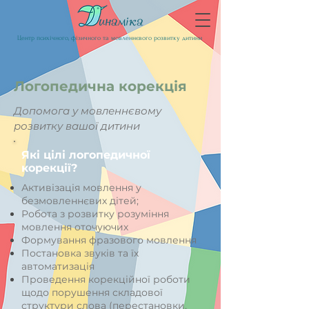
Центр психічного, фізичного та мовленнєвого розвитку дитини
Логопедична корекція
Допомога у мовленнєвому
розвитку вашої дитини
Які цілі логопедичної
корекції?
Активізація мовлення у
безмовленнєвих дітей;
Робота з розвитку розуміння
мовлення оточуючих
Формування фразового мовлення
Постановка звуків та їх
автоматизація
Проведення корекційної роботи
щодо порушення складової
структури слова (перестановки,