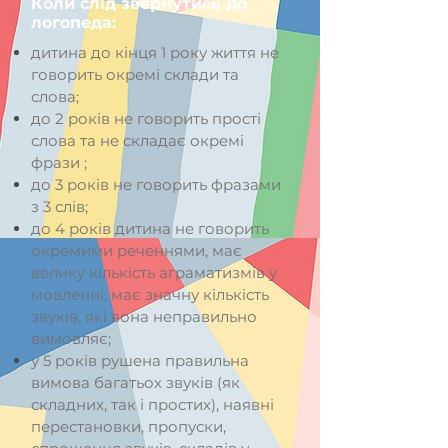
Коли слід звернутись до
логопеда:
дитина до кінця 1 року життя не
говорить окремі склади та
слова;
до 2 років не говорить прості
слова та не складає окремі
фрази ;
до 3 років не говорить фразами
з 3 слів;
до 4 років дитина не говорить
окремими реченнями, має
велику кількість аграматизмів у
мовленні, має значну кількість
звуків, які вона неправильно
вимовляє;
у 5 років рушена правильна
вимова багатьох звуків (як
складних, так і простих), наявні
перестановки, пропуски,