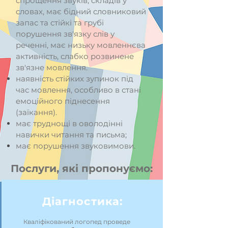
спрощення звуків, складів у
словах, має бідний словниковий
запас та стійкі та грубі
порушення зв'язку слів у
реченні, має низьку мовленнєва
активність, слабко розвинене
зв'язне мовлення.
наявність стійких зупинок під
час мовлення, особливо в стані
емоційного піднесення
(заїкання).
має труднощі в оволодінні
навички читання та письма;
має порушення звуковимови.
Послуги, які пропонуємо:
Діагностика:
Кваліфікований логопед проведе