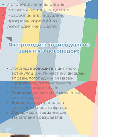
Логопед визначає рівень
розвитку мовлення дитини.
Розробляє індивідуальну
програму корекційно-
логопедичної роботи.
Як проходить індивідуальне
заняття з логопедом:
Логопед
проводить
з дитиною
артикуляційну гімнастику, дихальні
вправи, логопедичний масаж.
Працює
над постановкою та
автоматизацією звуків.
Розвиває
мовленнєве мислення,
пам'ять, увагу.
Вчить
дитину правильно
вимовляти слова та фрази.
Дає
домашні завдання для
закріплення результатів.