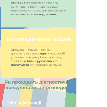
фізичним терапевтом дозволяє
комплексно підійти до корекції
мовленнєвих порушень, враховуючи
всі аспекти розвитку дитини.
Логопедичний масаж
Спеціальні масажні техніки
допомагають
покращити
кровообіг
у м'язах артикуляційного апарату,
зробити їх
більш рухливими
та
підготувати
до постановки звуків.
Як проходить діагностична
консультація з логопедом:
Збір інформації