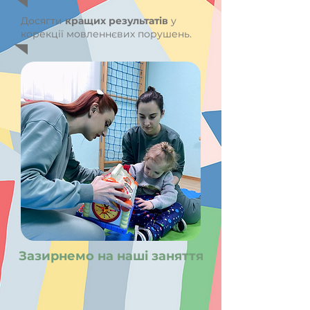
Досягти
кращих результатів
у
корекції мовленнєвих порушень.
Зазирнемо на наші заняття