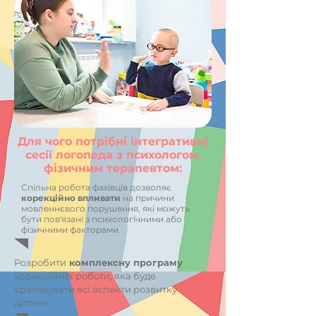
Для чого потрібні інтегративні
сесії логопеда з психологом,
фізичним терапевтом:
Спільна робота фахівців дозволяє
корекційно впливати
на причини
мовленнєвого порушення, які можуть
бути пов'язані з психологічними або
фізичними факторами.
Розробити
комплексну програму
корекційної роботи, яка буде
враховувати всі аспекти розвитку
дитини.