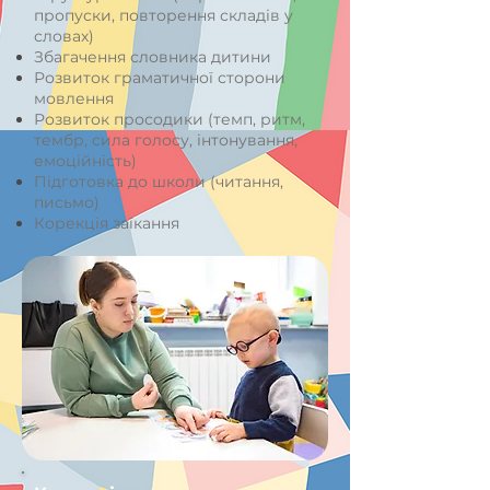
пропуски, повторення складів у
словах)
Збагачення словника дитини
Розвиток граматичної сторони
мовлення
Розвиток просодики (темп, ритм,
тембр, сила голосу, інтонування,
емоційність)
Підготовка до школи (читання,
письмо)
Корекція заїкання