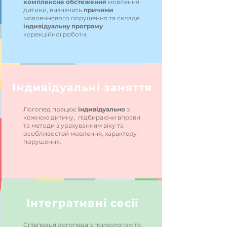
комплексне
обстеження
мовлення
дитини, визначить
причини
мовленнєвого порушення та складе
індивідуальну
програму
корекційної роботи.
Індивідуальні заняття
Логопед працює
індивідуально
з
кожною дитину, підбираючи вправи
та методи з урахуванням віку та
особливостей мовлення, характеру
порушення.
Інтегративні сесії
Співпраця логопеда з психологом та