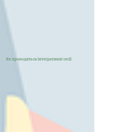
Як проводяться інтегративні сесії