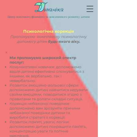
Центр психічного, фізичного та мовленнєвого розвитку дитини
Психологічна корекція
Пропонуємо комплексну психологічну
допомогу дітям
будь-якого віку.
Ми пропонуємо широкий спектр
послуг:
Комунікативні навички:
допоможемо
вашій дитині ефективно спілкуватися з
іншими, як вербально, так і
невербально.
Розвиток емоційно-вольової сфери:
допоможемо дитині навчитися керувати
своїми емоціями, поводитися згідно з
правилами та долати складні ситуації.
Корекція небажаної поведінки:
допоможемо вам зрозуміти причини
небажаної поведінки дитини та
виробити стратегії її корекції.
Розвиток пам'яті, уваги, логіки:
допоможемо дитині покращити пам'ять,
концентрацію уваги та логічне
мислення.