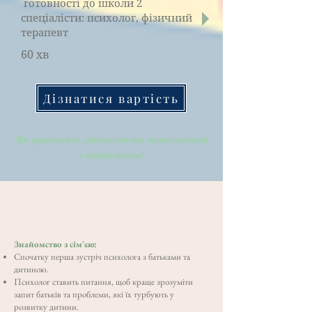
готовності до школи 2
спеціалісти: психолог, фізичний
терапевт
60 хв
Дізнатися вартість
Як проходить діагностична консультація
з психологом?
Знайомство з сім'єю:
Спочатку перша зустріч психолога з батьками та
дитиною.
Психолог ставить питання, щоб краще зрозуміти
запит батьків та проблеми, які їх турбують у
розвитку дитини.