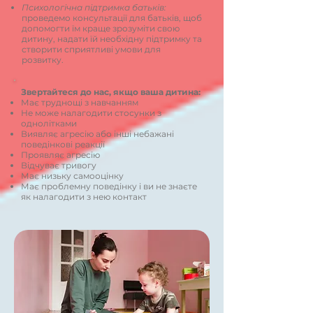
Психологічна підтримка батьків:
проведемо консультації для батьків, щоб
допомогти їм краще зрозуміти свою
дитину, надати їй необхідну підтримку та
створити сприятливі умови для
розвитку.
Звертайтеся до нас, якщо ваша дитина:
Має труднощі з навчанням
Не може налагодити стосунки з
однолітками
Виявляє агресію або інші небажані
поведінкові реакції
Проявляє агресію
Відчуває тривогу
Має низьку самооцінку
Має проблемну поведінку і ви не знаєте
як налагодити з нею контакт