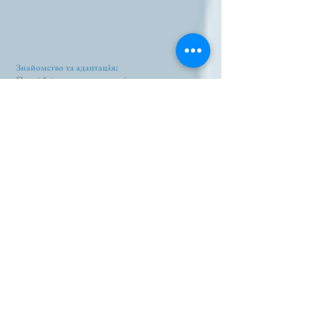
Знайомство та адаптація:
Перші 3-4 заняття спрямовані на
знайомство з дитиною та створення
сприятливої атмосфери.
Психолог проводить додаткове обстеження
аспектів розвитку, які потребують уваги.
Створення індивідуального плану
роботи:
Коли психолог має повний анамнез та
довіру дитини, він створює індивідуальний
план роботи.