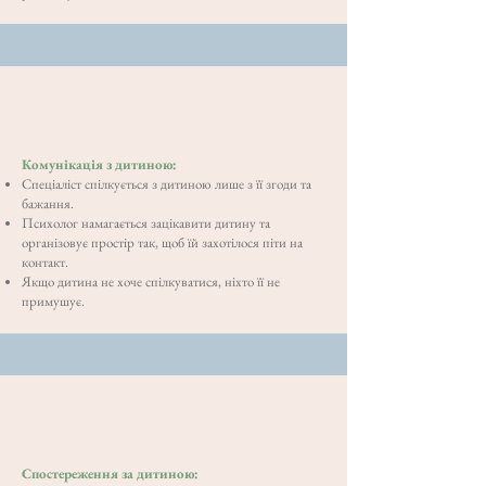
Комунікація з дитиною:
Спеціаліст спілкується з дитиною лише з її згоди та
бажання.
Психолог намагається зацікавити дитину та
організовує простір так, щоб їй захотілося піти на
контакт.
Якщо дитина не хоче спілкуватися, ніхто її не
примушує.
Спостереження за дитиною: