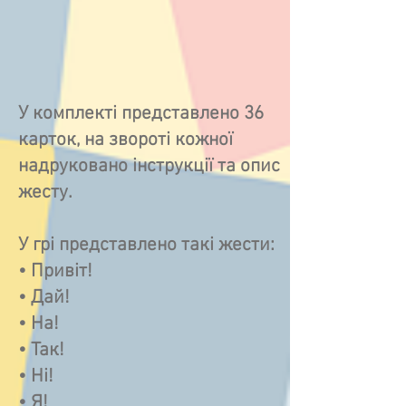
У комплекті представлено 36
карток, на звороті кожної
надруковано інструкції та опис
жесту.
У грі представлено такі жести:
• Привіт!
• Дай!
• На!
• Так!
• Ні!
• Я!