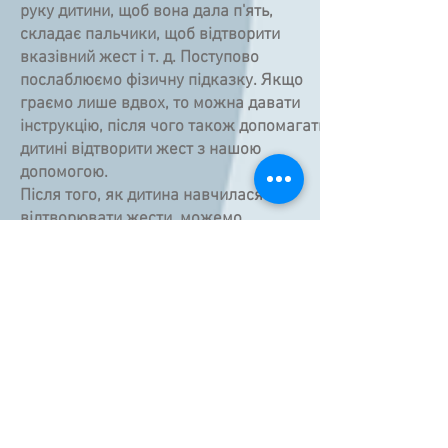
руку дитини, щоб вона дала п'ять,
складає пальчики, щоб відтворити
вказівний жест і т. д. Поступово
послаблюємо фізичну підказку. Якщо
граємо лише вдвох, то можна давати
інструкцію, після чого також допомагати
дитині відтворити жест з нашою
допомогою.
Після того, як дитина навчилася
відтворювати жести, можемо
запропонувати й інші ігри, з якими ви
можете ознайомитися у вкладці до гри.
Автор: Каданова Вікторія
З картками "МАЛЮКИ ТА
ЖЕСТИ" розвиток мовлення