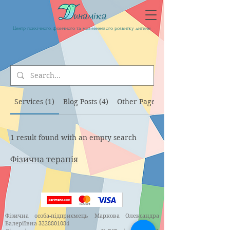
Центр психічного, фізичного та мовленнєвого розвитку дитини
Services (1)
Blog Posts (4)
Other Pages (82)
1 result found with an empty search
Фізична терапія
Фізична особа-підприємець Маркова Олександра
Валеріївна
3228801084