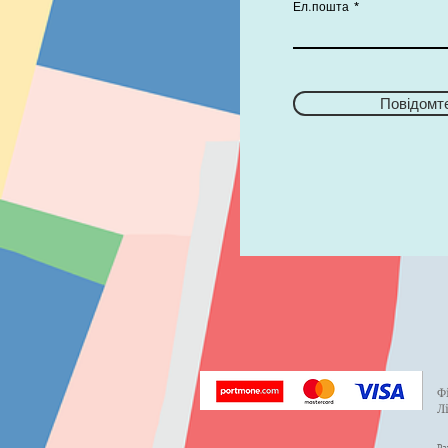
Ел.пошта
Повідомт
Ф
Л
Pa