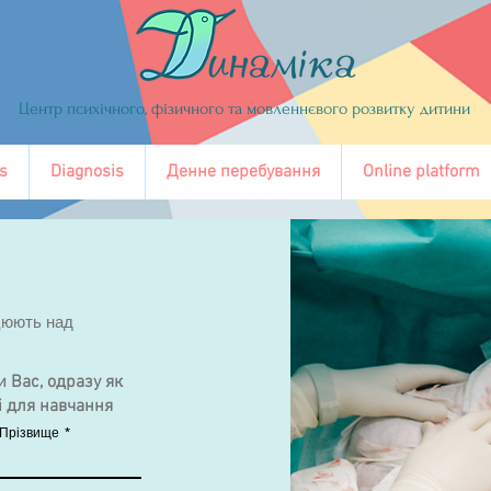
Центр психічного, фізичного та мовленнєвого розвитку дитини
s
Diagnosis
Денне перебування
Online platform
цюють над
 Вас, одразу як
і для навчання
Прізвище