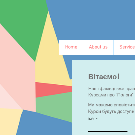
Home
About us
Service
Вітаємо!
Наші фахівці вже пра
Курсами про "Пологи"
Ми можемо сповістити
Курси будуть доступн
Ім'я