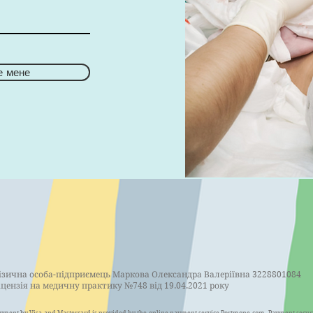
е мене
ізична особа-підприємець Маркова Олександра Валеріївна 3228801084
іцензія на медичну практику №748 від 19.04.2021 року
yment by Visa and Mastercard is provided by the online payment service Portmone.com. Payment securi