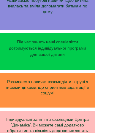
Розвиваємо побутові навички, щоб дитина
вчилась та вміла допомагати батькам по
дому
Під час занять наші спеціалісти
дотримуються індивідуальної програми
для вашої дитини
Розвиваємо навички взаємодіяти в групі з
іншими дітками, що сприятиме адаптації в
соціумі
Індивідуальні заняття з фахівцями Центра
“Динаміка”. Ви можете самі додатково
обрати тип та кількість додаткових занять