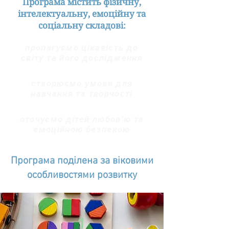
Програма містить фізичну,
інтелектуальну, емоційну та
соціальну складові:
пропагуємо цікавість до
світу та його дослідження
створюємо умови для
навчання та творчості
оточуємо дітей любов’ю та
емоційною безпекою
Програма поділена за віковими
особливостями розвитку
1