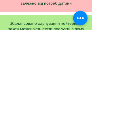
залежно від потреб дитини
Збалансоване харчування: кейтерінг, а
також можливість взяти продукти з дому
для вашої дитини
ВАРІАНТИ ВІДВІДУВАННЯ
ПОВНИЙ ДЕНЬ
ПН-ПТ
з 9 до 18
20000