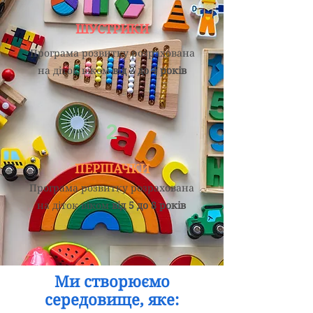
ШУСТРИКИ
Програма розвитку розрахована
на діток віком
від 2 до 4 років
2
ПЕРШАЧКИ
Програма розвитку розрахована
на діток віком
від 5 до 8 років
Ми створюємо
середовище, яке: