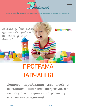
Центр психічного, фізичного та мовленнєвого розвитку дитини
це місце, де ваша дитина
буде щасливою, успішною
та готовою до нових
звершень!
ПРОГРАМА
НАВЧАННЯ
Денного перебування для дітей з
особливими освітніми потребами, які
потребують підтримки та розвитку в
освітньому середовищі.