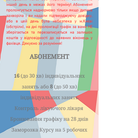
інший день в межах його терміну! Абонемент
пролонгується наднормово тільки якщо дитина
захворіла і ви надали підтверджуючу довідку,
або в цей день була небезпека у м.Києві
(обстріли), на дні пролонгації графік за вами НЕ
зберігається та перезаписується на залишок
коштів у відповідності до наявних віконець у
фахівця. Дякуємо за розуміння!
АБОНЕМЕНТ
16
(до 30 хв) індивідуальних
занять або
8
(до 50 хв)
індивідуальних занять
Контроль лікуючого лікаря
Бронювання графіку на 28 днів
Заморозка Курсу на 5 робочих