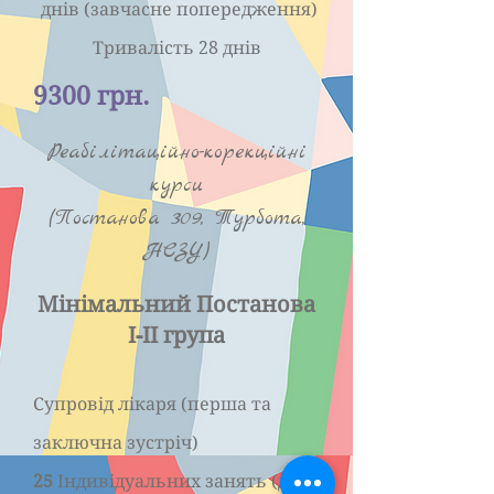
днів (завчасне попередження)
Тривалість 28 днів
9300 грн.
Реабілітаційно-корекційні
курси
(Постанова 309, Турбота,
НСЗУ)
Мінімальний Постанова
І-ІІ група
Супровід лікаря (перша та
заключна зустріч)
25
Індивідуальних занять (до