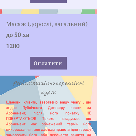
Масаж (дорослі, загальний)
до 50 хв
1200
Оплатити
Реабілітаційно-корекційні
курси
Шановні клієнти, звертаємо вашу увагу , що
згідно Публічного Договору кошти за
Абонемент, після його початку НЕ
ПОВЕРТАЮТЬСЯ! Також нагадуємо, що
Абонемент має обмежений термін його
використання , але дає вам право згідно тарифу
заморозити його, або перенести заняття на