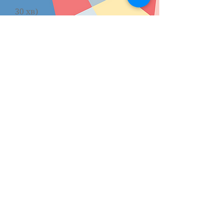
30 хв)
Діагностичний зріз по
завершенню
Бронювання графіку на 2
місяці
Тривалість до 60 днів
Максимальний
Постанова
ІІІ група