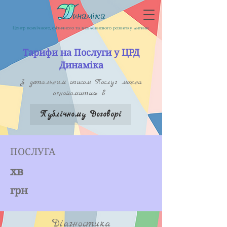
Центр психічного, фізичного та мовленнєвого розвитку дитини
Тарифи на Послуги у ЦРД
Динаміка
З детальним описом Послуг можна
ознайомитись в
Публічному Договорі
ПОСЛУГА
хв
грн
Діагностика