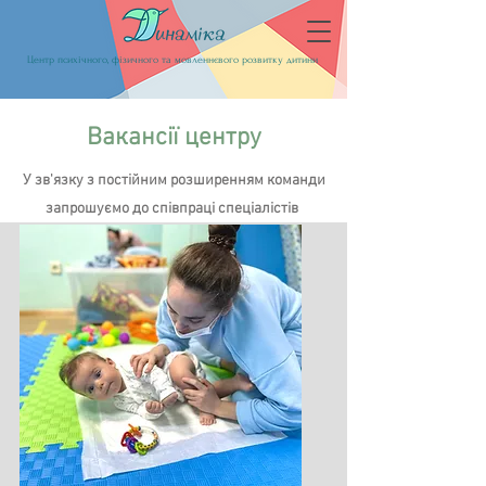
Центр психічного, фізичного та мовленнєвого розвитку дитини
Вакансії центру
У зв'язку з постійним розширенням команди
запрошуємо до співпраці спеціалістів