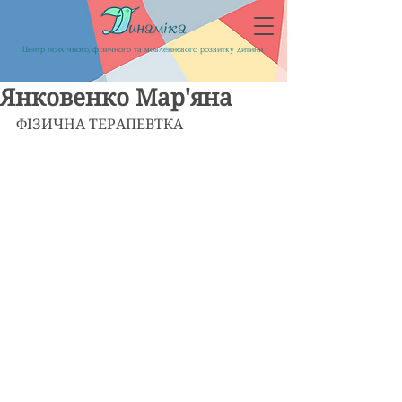
Центр психічного, фізичного та мовленнєвого розвитку дитини
Янковенко Мар'яна
ФІЗИЧНА ТЕРАПЕВТКА