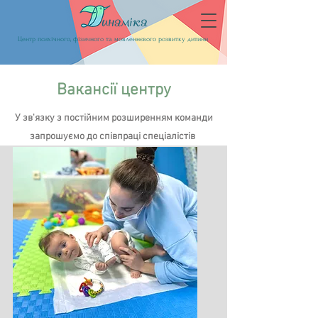
Центр психічного, фізичного та мовленнєвого розвитку дитини
Вакансії центру
У зв'язку з постійним розширенням команди
запрошуємо до співпраці спеціалістів