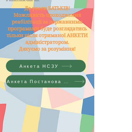
До уваги БАТЬКІВ!
Можливість проходження
реабілітації за державними
програмами буде розглядатись
тільки після отриманої АНКЕТИ
адміністратором.
Дякуємо за розуміння!
Анкета НСЗУ
Анкета Постанова 309