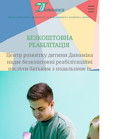
Центр психічного, фізичного та мовленнєвого розвитку дитини
БЕЗКОШТОВНА
РЕАБІЛІТАЦІЯ
Центр розвитку дитини Динаміка
надає безкоштовні реабілітаційні
послуги батькам з подальшою їх
державною компенсацією