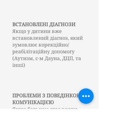
ВСТАНОВЛЕНІ ДІАГНОЗИ
Якщо у дитини вже
встановлений діагноз, який
зумовлює корекційно/
реабілітаційну допомогу
(Аутизм, с-м Дауна, ДЦП, та
інші)
ПРОБЛЕМИ З ПОВЕДІНКОЮ/
КОМУНІКАЦІЄЮ
Якщо батькам стає важко
домовитись з дитиною, вона
не реагує, не слухається, не
виконує інструкції