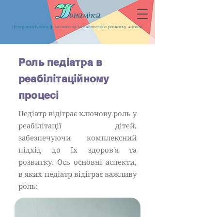
Центр психічного, фізичного та мовленнєвого розвитку дитини
Роль педіатра в
реабілітаційному
процесі
Педіатр відіграє ключову роль у
реабілітації дітей,
забезпечуючи комплексний
підхід до їх здоров'я та
розвитку. Ось основні аспекти,
в яких педіатр відіграє важливу
роль: