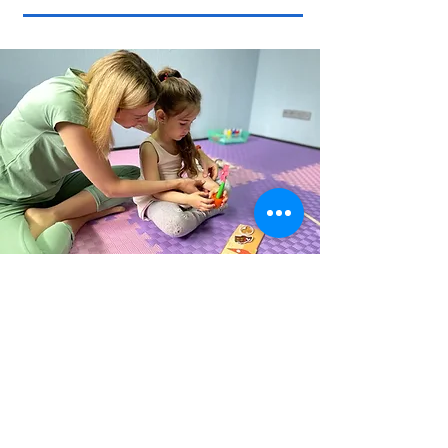
Педіатр — це не лише лікар, а й
важливий партнер у
реабілітаційному процесі. Його
роль полягає в тому, щоб
забезпечити всебічну підтримку,