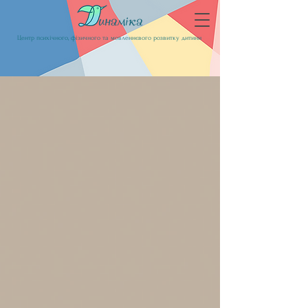
Центр психічного, фізичного та мовленнєвого розвитку дитини