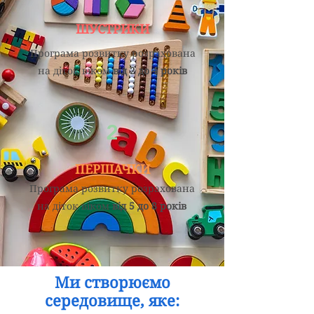
ШУСТРИКИ
Програма розвитку розрахована
на діток віком
від 2 до 4 років
2
ПЕРШАЧКИ
Програма розвитку розрахована
на діток віком
від 5 до 8 років
Ми створюємо
середовище, яке: