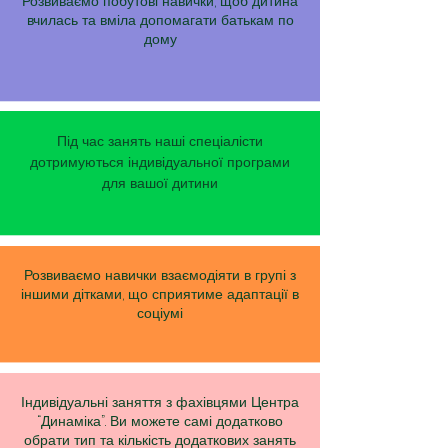
Розвиваємо побутові навички, щоб дитина
вчилась та вміла допомагати батькам по
дому
Під час занять наші спеціалісти
дотримуються індивідуальної програми
для вашої дитини
Розвиваємо навички взаємодіяти в групі з
іншими дітками, що сприятиме адаптації в
соціумі
Індивідуальні заняття з фахівцями Центра
“Динаміка”. Ви можете самі додатково
обрати тип та кількість додаткових занять