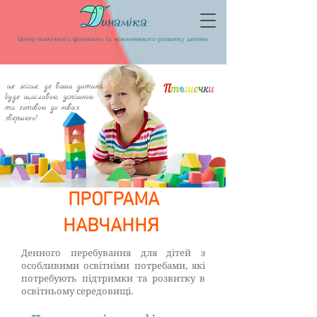
Центр психічного, фізичного та мовленнєвого розвитку дитини
це місце, де ваша дитина
буде щасливою, успішною
та готовою до нових
звершень!
ПРОГРАМА
НАВЧАННЯ
Денного перебування для дітей з
особливими освітніми потребами, які
потребують підтримки та розвитку в
освітньому середовищі.