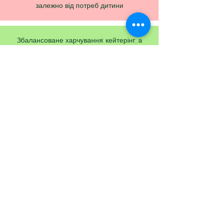
залежно від потреб дитини
Збалансоване харчування: кейтерінг, а
також можливість взяти продукти з дому
для вашої дитини
ВАРІАНТИ ВІДВІДУВАННЯ
ПОВНИЙ ДЕНЬ
ПН-ПТ
з 9 до 18
20000