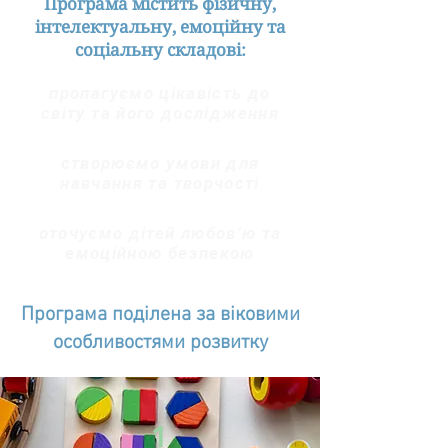
Програма містить фізичну,
інтелектуальну, емоційну та
соціальну складові:
пропагуємо цікавість до
світу та його дослідження
створюємо умови для
навчання та творчості
оточуємо дітей любов’ю та
емоційною безпекою
Програма поділена за віковими
особливостями розвитку
1