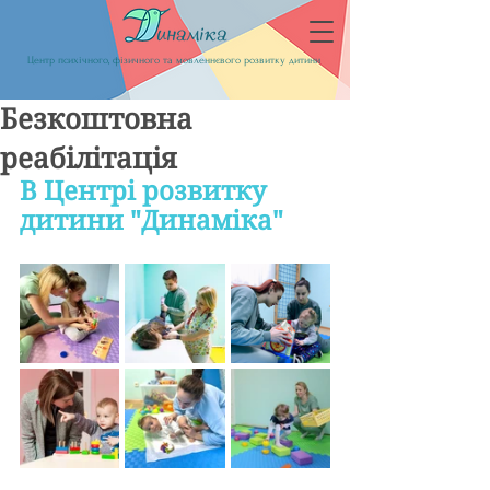
Центр психічного, фізичного та мовленнєвого розвитку дитини
Безкоштовна
реабілітація
В Центрі розвитку 
дитини "Динаміка"