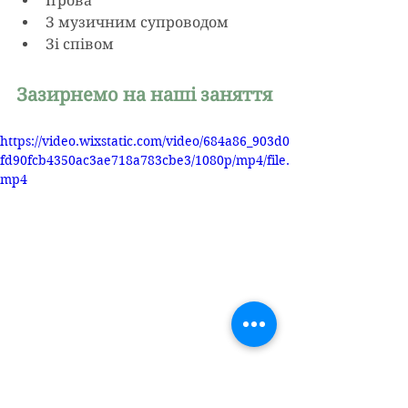
Ігрова
З музичним супроводом
Зі співом
Зазирнемо на наші заняття
https://video.wixstatic.com/video/684a86_903d0
fd90fcb4350ac3ae718a783cbe3/1080p/mp4/file.
mp4