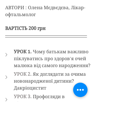
АВТОРИ : Олена Мєдвєдєва, Лікар-
офтальмолог
ВАРТІСТЬ 200 грн
УРОК 1. 
Чому батькам важливо 
піклуватись про здоров'я очей  
малюка від самого народження? 
УРОК 2.
Як доглядати за очима 
новонародженої дитини? 
Дакріоцистит
УРОК 3.
Профогляди в 
офтальмолога дитини до 1 року
УРОК 4.
Як розвивається зір у 
малюків від народження 
УРОК 5. 
Міопія або 