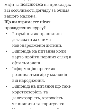
міфи та 
пояснюємо
 на прикладах 
всі особливості догляду за очима 
вашого малюка. 
Що ви отримаєте після 
проходження курсу? 
Розуміння як правильно 
доглядати за очима 
новонародженої дитини.
Відповідь на питання коли 
варто пройти перших огляд в 
офтальмолога.  
Інформацію про те як 
розвивається зір у малюків 
від народження. 
Відповіді на питання що таке 
короткозорість та 
далекозорість, косоокість –  
як виявити та коригувати. 