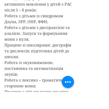
активного мовлення у дітей з РАС 
після 5 – 6 років;
Робота з дітьми із синдромом 
Дауна, ЗРР, ОНР, ФФН;
Робота з дітьми з диспраксією та 
алалією. Запуск та формування 
мови з нуля;
Працюю зі школярами: дисграфія 
та дислексія; підготовка дітей до 
школи;
Робота зі звуковимовою, 
постановка та автоматизація 
звуків;
Робота з лексико – граматичною 
стороною мови;
Працюю з дітьми раннього віку: 
із 1,5 року.
Працюю з порушеннями темпо – 