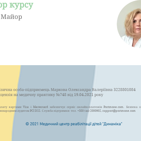
р курсу
я Майор
ізична особа-підприємець Маркова Олександра Валеріївна 3228801084
іцензія на медичну практику №748 від 19.04.2021 року
лату картами Visa і Mastercard забезпечує сервіс онлайн-платежів Portmone.com. Безпека 
жнародним аудитом PCI DSS. Служба підтримки: тел. +380 (44) 2000902,
support@portmone.com
© 2021 Медичний центр реабілітації дітей "Динаміка"