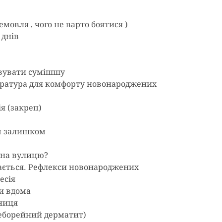
мовля , чого не варто боятися )
 днів
овувати сумішшу
ратура для комфорту новонароджених
ія (закреп)
м залишком
 на вулицю?
ається. Рефлекси новонароджених
есія
ри вдома
яниця
себорейний дерматит)