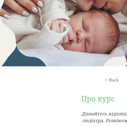
< Back
Про курс
Дізнайтесь відповід
-педіатра. Розвіює