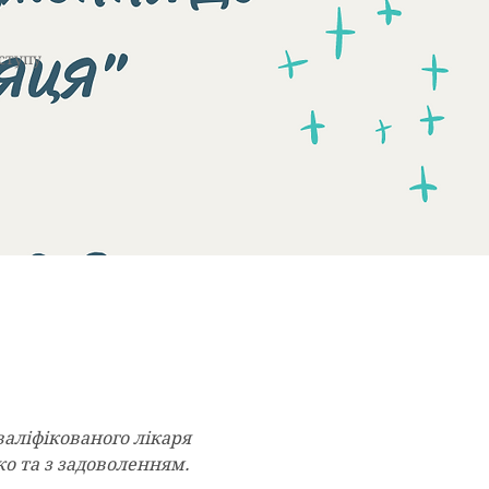
ступу
валіфікованого лікаря 
ко та з задоволенням.