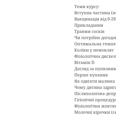
Теми курсу:
Вступна частина (не
Вакцинація від 0-28
Прикладання
Травми сосків
Чи потрібно догод
Оптимальна темпе
Коліки у немовлят
Фізіологічна дисхез
Вітамін D
Догляд за пупкови
Перше купання
Як одягати малюка
Чому дитина здриг
Післяпологова депр
Гігієнічні процеду
Фізіологічна жовт
Молочні кірочки (