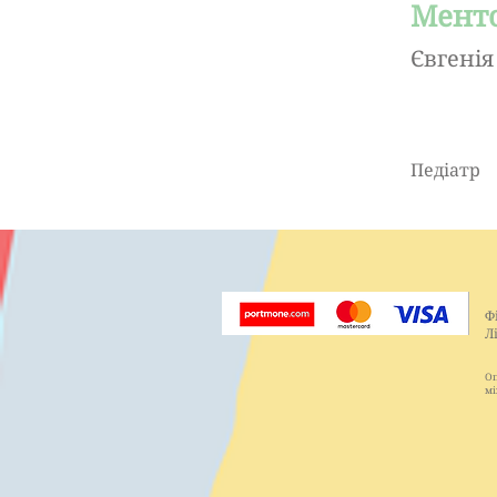
Менто
Євгені
Педіатр
Ф
Л
Оп
мі