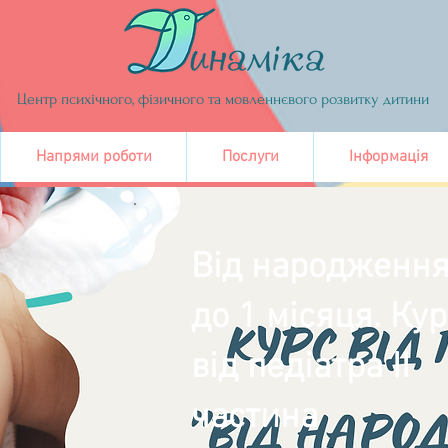
Центр психічного, фізичного та мовленнєвого розвитку дитини
Напрями роботи
Послуги
Інформація
Від народженн
до 1 місяця. Кур
від педіатра ІІ
частина