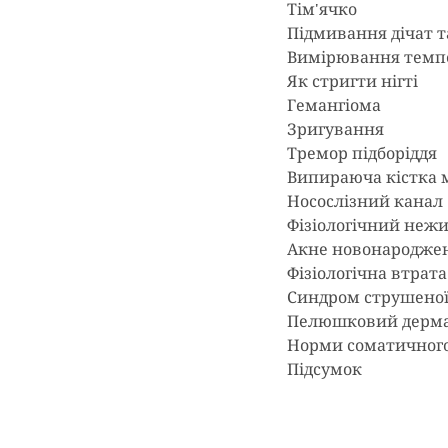
Тім'ячко
Підмивання дічат т
Вимірювання темп
Як стригти нігті
Гемангіома
Зригування
Тремор підборіддя
Випираюча кістка 
Носослізний канал
Фізіологічний неж
Акне новонародже
Фізіологічна втрата
Синдром струшеної
Пелюшковий дерм
Норми соматичного 
Підсумок