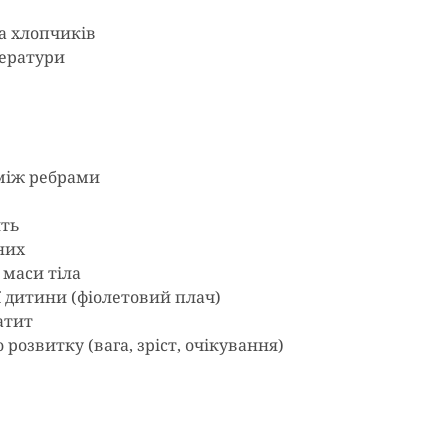
а хлопчиків
ератури
між ребрами
ить
них
 маси тіла
 дитини (фіолетовий плач)
атит
розвитку (вага, зріст, очікування)