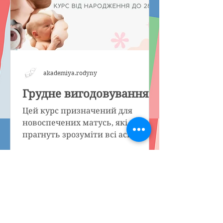
akademiya.rodyny
Грудне вигодовування
Цей курс призначений для
новоспечених матусь, які
прагнуть зрозуміти всі аспекти
грудного вигодовування та
розкрити всю глибину і...