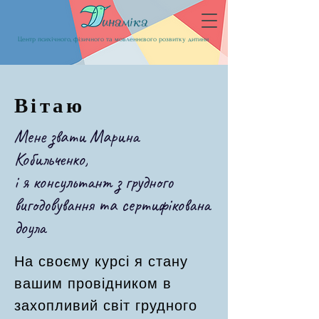
Центр психічного, фізичного та мовленнєвого розвитку дитини
Вітаю
Мене звати Марина
Кобильченко,
і я консультант з грудного
вигодовування та сертифікована
доула
На своєму курсі я стану
вашим провідником в
захопливий світ грудного