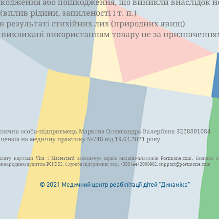
кодження або пошкодження, що виникли внаслідок не
вплив рідини, запиленості і т. п.)
 результаті стихійних лих (природних явищ)
викликані використанням товару не за призначення
ізична особа-підприємець Маркова Олександра Валеріївна 3228801084
іцензія на медичну практику №748 від 19.04.2021 року
лату картами Visa і Mastercard забезпечує сервіс онлайн-платежів Portmone.com. Безпека 
жнародним аудитом PCI DSS. Служба підтримки: тел. +380 (44) 2000902,
support@portmone.com
© 2021 Медичний центр реабілітації дітей "Динаміка"