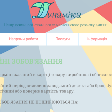
Центр психічного, фізичного та мовленнєвого розвитку дитини
Напрями роботи
Послуги
Інформація
ЙНІ ЗОБОВ'ЯЗАННЯ
ермін вказаний в картці товару-виробника і обчислюєт
ійний період виявлено заводський дефект або брак, dy
гічний або поверне вартість товару.
ЗОБОВ'ЯЗАННЯ НЕ ПОШИРЮЮТЬСЯ НА: