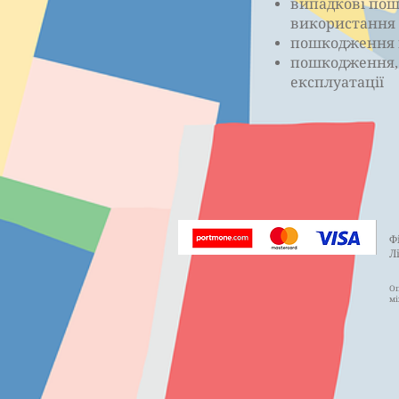
випадкові пош
використання (
пошкодження в
пошкодження, 
експлуатації
Ф
Л
Оп
мі