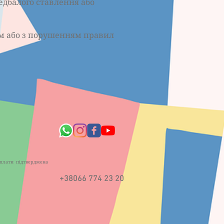
дбалого ставлення або
м або з порушенням правил
оплати підтверджена
+38066 774 23 20