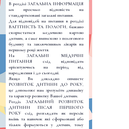
В розділі ЗАГАЛЬНА ІНФОРМАЦІЯ
ми просимо відповісти на
стандартизовані загальні питання.
Для відповідей на питання в розділі
ВАГІТНІСТЬ ТА ПОЛОГИ, бажано
скористатися медичною картою
дитини, а саме випискою з пологового
будинку та заключеннями лікарів на
першому році життя.
На ЗАГАЛЬНІ МЕДИЧНІ
ПИТАННЯ слід відповідати
орієнтуючись на період від
народження і до сьогодні.
Якщо Ви докладно опишете
РОЗВИТОК ДИТИНИ ДО РОКУ,
це допоможе нам зрозуміти динаміку
та характер розвитку Вашої дитини.
Розділ ЗАГАЛЬНИЙ РОЗВИТОК
ДИТИНИ ПІСЛЯ ПЕРШОГО
РОКУ слід розглядати як перелік
вмінь та навичок які сформовані або
тільки формуються у дитини, тому