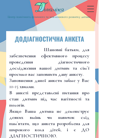
Центр психічного, фізичного та мовленнєвого розвитку дитини
ДОДІАГНОСТИЧНА АНКЕТА
Шановні батьки, для
забезпечення ефективного процесу
проведення діагностичного
дослідження вашої дитини та сім’ї
просимо вас заповнити дану анкету.
Заповнення даної анкети займе у Вас
10-15 хвилин.
В анкеті представлені питання про
стан дитини під час вагітності та
пологів.
Якщо Ваша дитина не демонструє
деяких вмінь чи навичок слід
пам’ятати, що анкета розроблена для
широкого кола дітей, і є ДО
ДІАГНОСТИЧНОЮ.