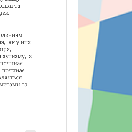
гіки та 
ією 
оленням  
,  як у них 
ція, 
аутизму,  з 
 починає 
, починає 
вляється 
дметами та 