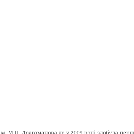
м. М.П. Драгоманова де у 2009 році здобула пер