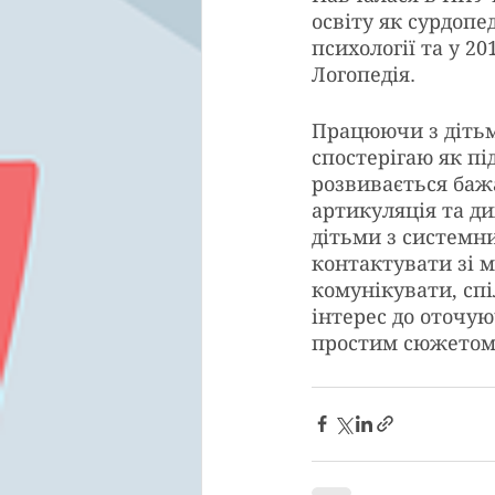
освіту як сурдопе
психології та у 2
Логопедія. 
Працюючи з дітьми
спостерігаю як пі
розвивається бажа
артикуляція та ди
дітьми з системн
контактувати зі м
комунікувати, спі
інтерес до оточуюч
простим сюжетом