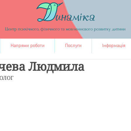
Центр психічного, фізичного та мовленнєвого розвитку дитини
Напрями роботи
Послуги
Інформація
ічева Людмила
ОЛОГ