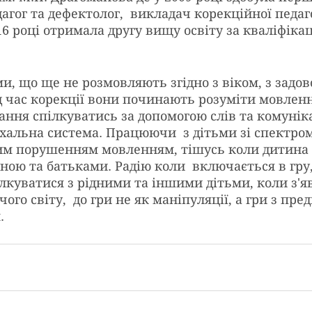
дагог та дефектолог,  викладач корекційної педаго
016 році отримала другу вищу освіту за кваліфікац
, що ще не розмовляють згідно з віком, з задов
д час корекції вони починають розуміти мовлення
ння спілкуватись за допомогою слів та комуніка
хальна система. Працюючи  з дітьми зі спектром 
им порушенням мовленням, тішусь коли дитина
ною та батьками. Радію коли  включається в гру
лкуватися з рідними та іншими дітьми, коли з'я
ого світу,  до гри не як маніпуляції, а гри з пре
. 