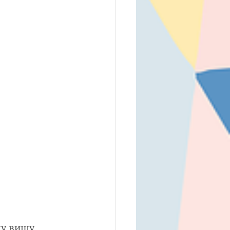
шу вищу 