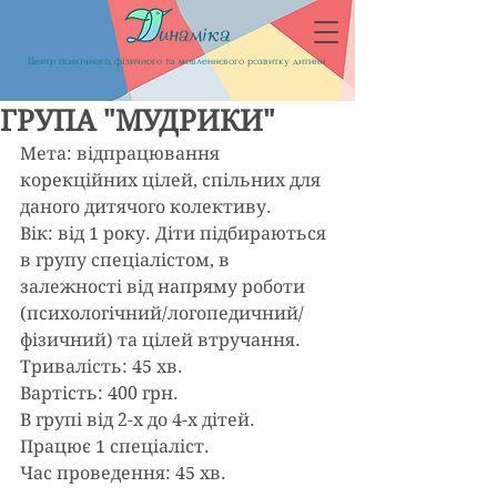
Центр психічного, фізичного та мовленнєвого розвитку дитини
ГРУПА "МУДРИКИ"
Мета: відпрацювання 
корекційних цілей, спільних для 
даного дитячого колективу.
Вік: від 1 року. Діти підбираються 
в групу спеціалістом, в 
залежності від напряму роботи 
(психологічний/логопедичний/
фізичний) та цілей втручання.
Тривалість: 45 хв.
Вартість: 400 грн.
В групі від 2-х до 4-х дітей.
Працює 1 спеціаліст.
Час проведення: 45 хв.