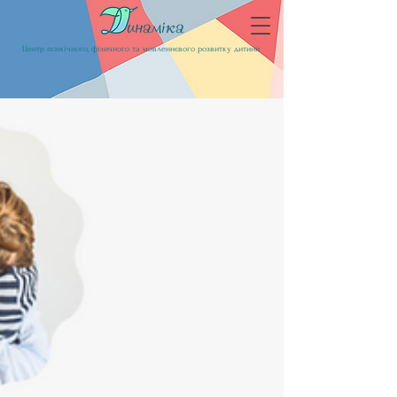
Центр психічного, фізичного та мовленнєвого розвитку дитини