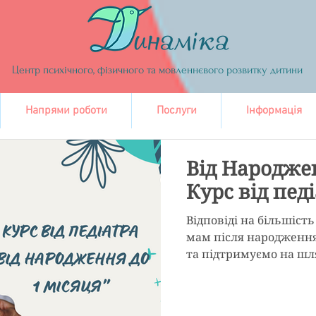
Центр психічного, фізичного та мовленнєвого розвитку дитини
Напрями роботи
Послуги
Інформація
Від Народжен
Курс від педі
Відповіді на більшіст
мам після народженн
та підтримуємо на шля