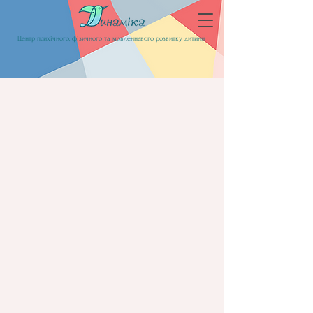
Центр психічного, фізичного та мовленнєвого розвитку дитини