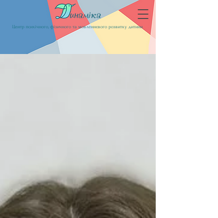
Центр психічного, фізичного та мовленнєвого розвитку дитини